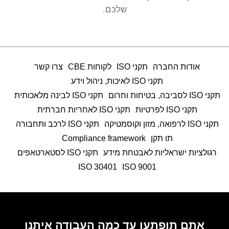
שלכם.
אודות החברה
תקני ISO
לקוחות CBE
צרו קשר
תקני ISO לאיכות, ניהול וידע
תקני ISO לסביבה, בטיחות וחרום
תקני ISO לבינה מלאכותית
תקני ISO לפרטיות
תקני ISO לאחריות חברתית
תקני ISO לרפואה, מזון וקוסמטיקה
תקני ISO לרכב ותחבורה
תו תקן
Compliance framework
רגולציות ישראליות לאבטחת מידע
תקני ISO לסטארטאפים
ISO 30401
9001 ISO
אתם תופתעו עד כמה העבודה איתנו