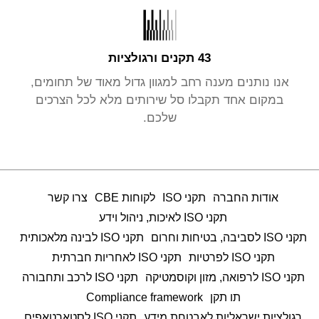
43 תקנים ורגולציות
אנו נותנים מענה רחב למגוון גדול מאוד של תחומים,
במקום אחד תקבלו סל שירותים מלא לכל הצרכים
שלכם.
אודות החברה
תקני ISO
לקוחות CBE
צרו קשר
תקני ISO לאיכות, ניהול וידע
תקני ISO לסביבה, בטיחות וחרום
תקני ISO לבינה מלאכותית
תקני ISO לפרטיות
תקני ISO לאחריות חברתית
תקני ISO לרפואה, מזון וקוסמטיקה
תקני ISO לרכב ותחבורה
תו תקן
Compliance framework
רגולציות ישראליות לאבטחת מידע
תקני ISO לסטארטאפים