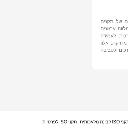
רויקטים בתחום אבטחת המידע ומוביל ב-CBE יישום של תקנים
ISO 27001, ISO 277 ועוד. הוא מלווה ארגונים
כות לעמידה
מדויקת, אלון
כים ולסביבה
 ISO לבינה מלאכותית
תקני ISO לפרטיות